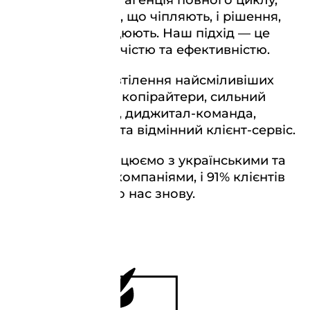
Ми — креативна агенція повного циклу,
яка створює ідеї, що чіпляють, і рішення,
які справді працюють. Наш підхід — це
баланс між творчістю та ефективністю.
У нас є все для втілення найсміливіших
ідей: талановиті копірайтери, сильний
артдепартамент, диджитал-команда,
відеопродакшн та відмінний клієнт-сервіс.
Уже 16 років працюємо з українськими та
міжнародними компаніями, і 91% клієнтів
повертаються до нас знову.