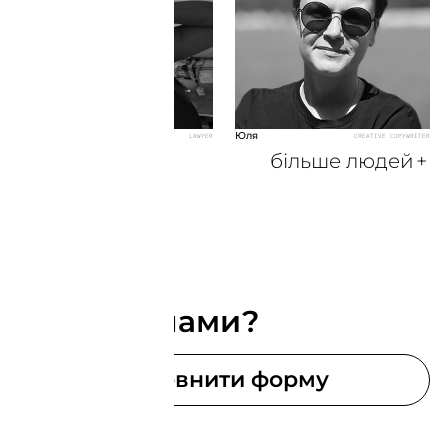
Настя
Юля
LAWYER
CREATIVE COPYWRITER
більше людей
+
Хочеш з нами?
Заповнити форму