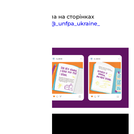
Кампанія тривала на сторінках
@un_ukraine
та
@_unfpa_ukraine_