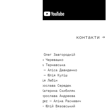
контакти
→
Команда
Creative Director — Олег Завгородній
Head of Copy — Антон Черевашко
Art Director — Ірина Тернавська
Creative Copywriter — Аліса Давиденко
Creative Copywriter — Юлія Куліш
Illustrator — Валерія Любін
Motion Designer — Ярослава Середюк
Account Director — Катерина Скибиляк
Account Manager — Мирослава Андреєва
Junior Account Manager — Аліна Раскевич
Digital Specialist — Юлій Вязовський