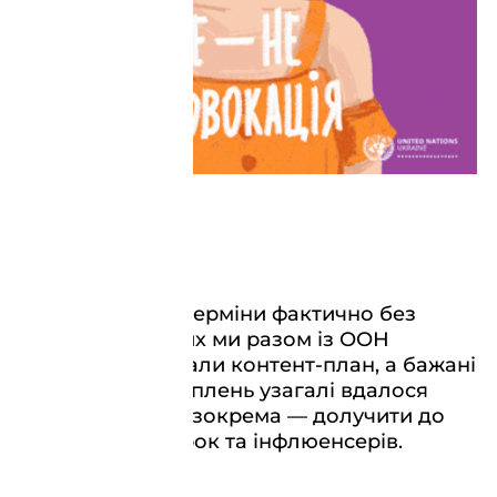
Охоплення
У дуже короткі терміни фактично без
перерв і вихідних ми разом із ООН
повністю виконали контент-план, а бажані
15 мільйонів охоплень узагалі вдалося
перевиконати, і зокрема — долучити до
акції відомих зірок та інфлюенсерів.