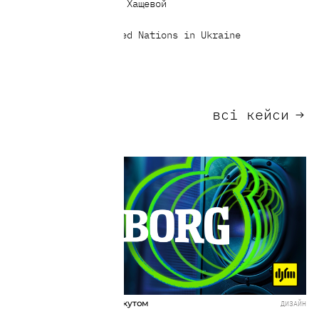
Translator — Василь Хащевой
Клієнт:
UNFPA Ukraine, United Nations in Ukraine
всі кейси
→
наступний кейс
TUBORG: Саунд під твоїм кутом
ДИЗАЙН