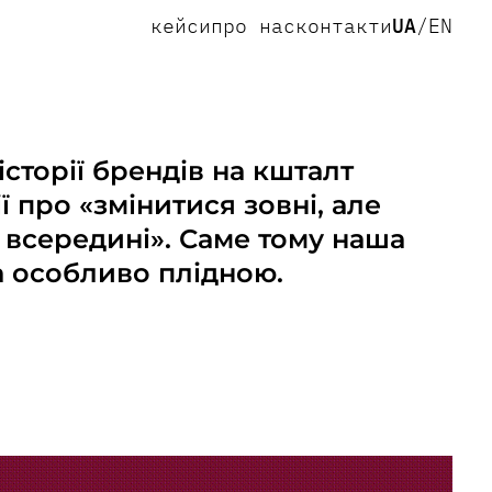
кейси
про нас
контакти
UA
/
EN
сторії брендів на кшталт
ї про «змінитися зовні, але
о всередині». Саме тому наша
а особливо плідною.