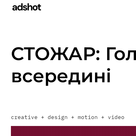
СТОЖАР: Го
всередині
creative + design + motion + video