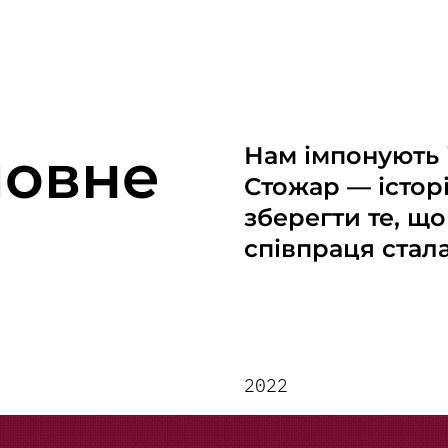
ловне
Нам імпонують і
Стожар — історі
зберегти те, щ
співпраця стал
2022