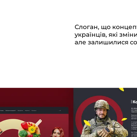
Слоган, що концепт
українців, які змі
але залишилися соб